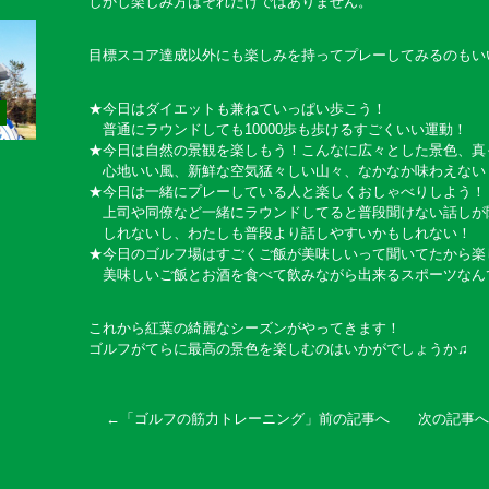
しかし楽しみ方はそれだけではありません。
目標スコア達成以外にも楽しみを持ってプレーしてみるのもい
★今日はダイエットも兼ねていっぱい歩こう！
普通にラウンドしても10000歩も歩けるすごくいい運動！
★今日は自然の景観を楽しもう！こんなに広々とした景色、真
心地いい風、新鮮な空気猛々しい山々、なかなか味わえない
★今日は一緒にプレーしている人と楽しくおしゃべりしよう！
上司や同僚など一緒にラウンドしてると普段聞けない話しが
しれないし、わたしも普段より話しやすいかもしれない！
★今日のゴルフ場はすごくご飯が美味しいって聞いてたから楽
美味しいご飯とお酒を食べて飲みながら出来るスポーツなん
これから紅葉の綺麗なシーズンがやってきます！
ゴルフがてらに最高の景色を楽しむのはいかがでしょうか♫
←「
ゴルフの筋力トレーニング
」前の記事へ 次の記事へ