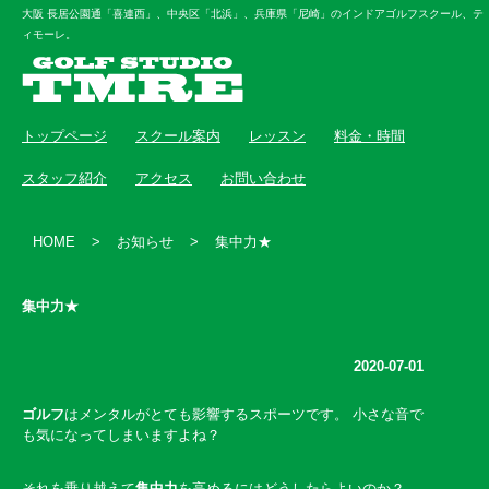
大阪 長居公園通「喜連西」、中央区「北浜」、兵庫県「尼崎」のインドアゴルフスクール、テ
ィモーレ。
トップページ
スクール案内
レッスン
料金・時間
スタッフ紹介
アクセス
お問い合わせ
HOME
>
お知らせ
>
集中力★
集中力★
2020-07-01
ゴルフ
はメンタルがとても影響するスポーツです。 小さな音で
も気になってしまいますよね？
それを乗り越えて
集中力
を高めるにはどうしたらよいのか？