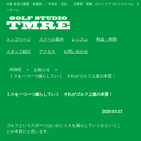
大阪 長居公園通「喜連西」、中央区「北浜」、兵庫県「尼崎」のインドアゴルフスクール、テ
ィモーレ。
トップページ
スクール案内
レッスン
料金・時間
スタッフ紹介
アクセス
お問い合わせ
HOME
>
お知らせ
>
ミスを一つ一つ減らしていく それがゴルフ上達の本質！
ミスを一つ一つ減らしていく それがゴルフ上達の本質！
2020-03-23
ゴルフというスポーツはいかにミスを減らしていくかというこ
とが本質だと思います。