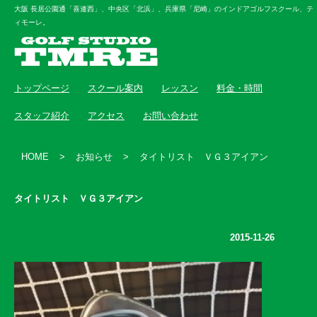
大阪 長居公園通「喜連西」、中央区「北浜」、兵庫県「尼崎」のインドアゴルフスクール、テ
ィモーレ。
トップページ
スクール案内
レッスン
料金・時間
スタッフ紹介
アクセス
お問い合わせ
HOME
>
お知らせ
>
タイトリスト ＶＧ３アイアン
タイトリスト ＶＧ３アイアン
2015-11-26