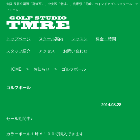
大阪 長居公園通「喜連西」、中央区「北浜」、兵庫県「尼崎」のインドアゴルフスクール、テ
ィモーレ。
トップページ
スクール案内
レッスン
料金・時間
スタッフ紹介
アクセス
お問い合わせ
HOME
>
お知らせ
>
ゴルフボール
ゴルフボール
2014-08-28
セール期間中♪
カラーボール１球￥１００で購入できます